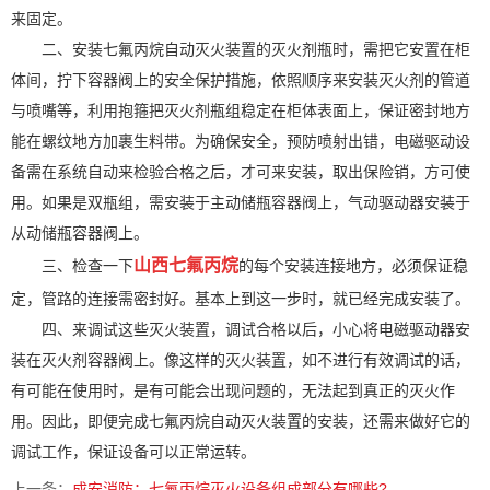
来固定。
二、安装七氟丙烷自动灭火装置的灭火剂瓶时，需把它安置在柜
体间，拧下容器阀上的安全保护措施，依照顺序来安装灭火剂的管道
与喷嘴等，利用抱箍把灭火剂瓶组稳定在柜体表面上，保证密封地方
能在螺纹地方加裹生料带。为确保安全，预防喷射出错，电磁驱动设
备需在系统自动来检验合格之后，才可来安装，取出保险销，方可使
用。如果是双瓶组，需安装于主动储瓶容器阀上，气动驱动器安装于
从动储瓶容器阀上。
山西
七氟丙烷
三、检查一下
的每个安装连接地方，必须保证稳
定，管路的连接需密封好。基本上到这一步时，就已经完成安装了。
四、来调试这些灭火装置，调试合格以后，小心将电磁驱动器安
装在灭火剂容器阀上。像这样的灭火装置，如不进行有效调试的话，
有可能在使用时，是有可能会出现问题的，无法起到真正的灭火作
用。因此，即便完成七氟丙烷自动灭火装置的安装，还需来做好它的
调试工作，保证设备可以正常运转。
上一条：
成安消防：七氟丙烷灭火设备组成部分有哪些?