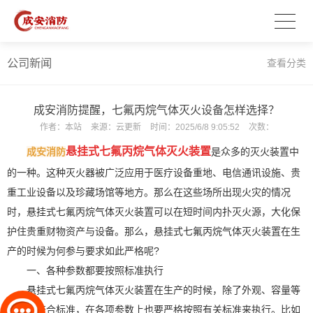
公司新闻
查看分类
成安消防提醒，七氟丙烷气体灭火设备怎样选择？
作者：
本站
来源：
云更新
时间：
2025/6/8 9:05:52
次数：
悬挂式七氟丙烷气体灭火装置
成安消防
是众多的灭火装置中
的一种。这种灭火器被广泛应用于医疗设备重地、电信通讯设施、贵
重工业设备以及珍藏场馆等地方。那么在这些场所出现火灾的情况
时，悬挂式七氟丙烷气体灭火装置可以在短时间内扑灭火源，大化保
护住贵重财物资产与设备。那么，悬挂式七氟丙烷气体灭火装置在生
产的时候为何参与要求如此严格呢?
一、各种参数都要按照标准执行
悬挂式七氟丙烷气体灭火装置在生产的时候，除了外观、容量等
方面要符合标准，在各项参数上也要严格按照有关标准来执行。比如