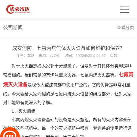
公司新闻
查看分类
成安消防：七氟丙烷气体灭火设备如何维护和保养？
作者：
本站
来源：
云更新
时间：
2023/9/25 9:06:22
次数：
对于灭火器想必大家都十分熟悉了，但是对于其具体分类却是非
七氟丙
常模糊的。我们常见的有泡沫型灭火器、七氟丙烷灭火器等。
烷灭火设备
是现今大型建筑群中使用广泛的，它的优势是非常明显
的。今天要给大家介绍的是七氟丙烷灭火设备的组成部分，让对大家
对此能够有更深入的了解。
1、灭火瓶组
七氟丙烷灭火设备基础的设备是灭火瓶组，所有的灭火内容全部
存储在这些瓶组中。每一个的灭火瓶组中都有一套完善的使用运行设
备，如灭火器存储瓶、安全阀、压力表等等。