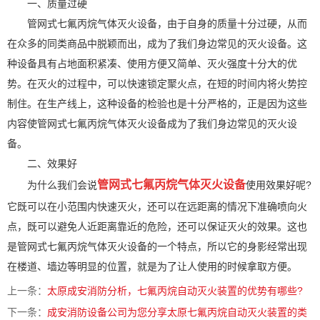
一、质量过硬
管网式七氟丙烷气体灭火设备，由于自身的质量十分过硬，从而
在众多的同类商品中脱颖而出，成为了我们身边常见的灭火设备。这
种设备具有占地面积紧凑、使用方便又简单、灭火强度十分大的优
势。在灭火的过程中，可以快速锁定聚火点，在短的时间内将火势控
制住。在生产线上，这种设备的检验也是十分严格的，正是因为这些
内容使管网式七氟丙烷气体灭火设备成为了我们身边常见的灭火设
备。
二、效果好
管
网式七氟丙烷气体灭火设备
为什么我们会说
使用效果好呢?
它既可以在小范围内快速灭火，还可以在远距离的情况下准确喷向火
点，既可以避免人近距离靠近的危险，还可以保证灭火的效果。这也
是管网式七氟丙烷气体灭火设备的一个特点，所以它的身影经常出现
在楼道、墙边等明显的位置，就是为了让人使用的时候拿取方便。
上一条：
太原成安消防分析，七氟丙烷自动灭火装置的优势有哪些?
下一条：
成安消防设备公司为您分享太原七氟丙烷自动灭火装置的类